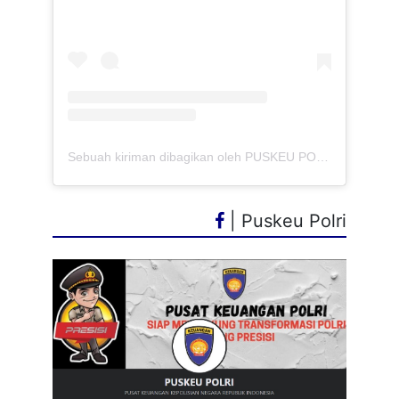
Sebuah kiriman dibagikan oleh PUSKEU POLRI (@puskeupolriofficial)
| Puskeu Polri