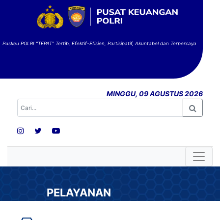
Puskeu POLRI "TEPAT" Tertib, Efektif-Efisien, Partisipatif, Akuntabel dan Terpercaya
MINGGU, 09 AGUSTUS 2026
PELAYANAN