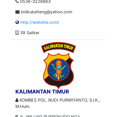
0536-3228863
bidkukalteng@yahoo.com
http://website.com/
39 Satker
KALIMANTAN TIMUR
KOMBES POL. RUDI PURWIYANTO, S.I.K.,
M.Hum.
JL. WILUYO PUSPOYUDO NO.1,