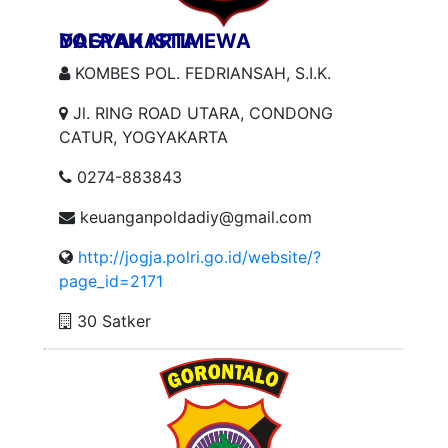
DAERAH ISTIMEWA YOGYAKARTA
KOMBES POL. FEDRIANSAH, S.I.K.
Jl. RING ROAD UTARA, CONDONG
CATUR, YOGYAKARTA
0274-883843
keuanganpoldadiy@gmail.com
http://jogja.polri.go.id/website/?
page_id=2171
30 Satker