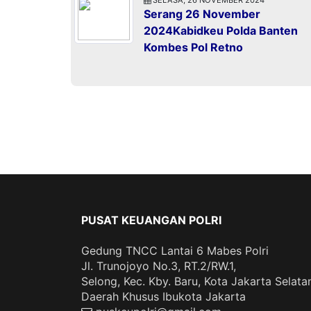
Serang 26 November
2024Kabidkeu Polda Banten
Kombes Pol Retno
PUSAT KEUANGAN POLRI
Gedung TNCC Lantai 6 Mabes Polri
Jl. Trunojoyo No.3, RT.2/RW.1,
Selong, Kec. Kby. Baru, Kota Jakarta Selata
Daerah Khusus Ibukota Jakarta