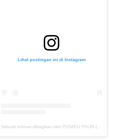
Lihat postingan ini di Instagram
Sebuah kiriman dibagikan oleh PUSKEU POLRI (@puskeupolriofficial)